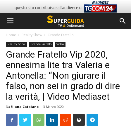
Home
Reality Show
Grande Fratello
Reality Show
Grande Fratello
Video
Grande Fratello Vip 2020,
ennesima lite tra Valeria e
Antonella: “Non giurare il
falso, non sei in grado di dire
la verità, | Video Mediaset
Da
Eliana Catalano
-
3 Marzo 2020