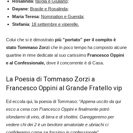
Rosalinda
:
favola e Giuliano
;
Dayane
:
Brasile e Rosalinda;
Maria Teresa
:
Nomination e Guenda;
Stefania
:
18 settembre e viperelle.
Colui che si è dimostrato
più “portato” per il compito è
stato Tommaso Zorzi
che in poco tempo ha composto alcune
quartine in rime dedicate al suo carissimo
Francesco Oppini
e al Confessionale,
dove il concorrente è di Casa.
La Poesia di Tommaso Zorzi a
Francesco Oppini al Grande Fratello vip
Ed eccola qui, la poesia di Tommaso:
“Appena uscito da qui
esco a cena con
Francesco Oppini
e finalmente potrò
sfondarmi di vino, di birra e di shottini. Gareggeremo per
vedere chi dei 2 è un bevitore amatoriale e ubriachi ci
confideremo come se fossimo in confessionale”