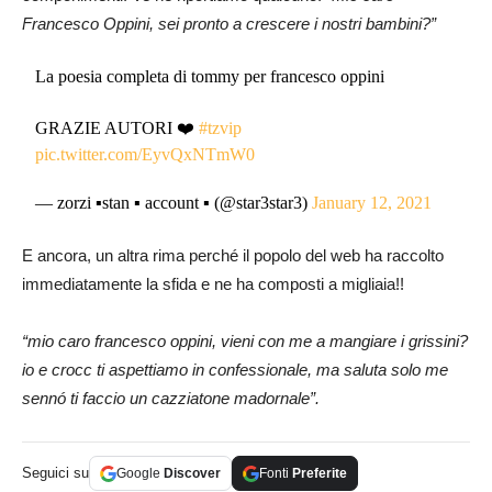
Francesco Oppini, sei pronto a crescere i nostri bambini?”
La poesia completa di tommy per francesco oppini
GRAZIE AUTORI ❤️
#tzvip
pic.twitter.com/EyvQxNTmW0
— zorzi ▪️stan ▪️ account ▪️ (@star3star3)
January 12, 2021
E ancora, un altra rima perché il popolo del web ha raccolto
immediatamente la sfida e ne ha composti a migliaia!!
“mio caro francesco oppini,
vieni con me a mangiare i grissini?
io e crocc ti aspettiamo in confessionale,
ma saluta solo me
sennó ti faccio un cazziatone madornale”.
Seguici su
Google
Discover
Fonti
Preferite