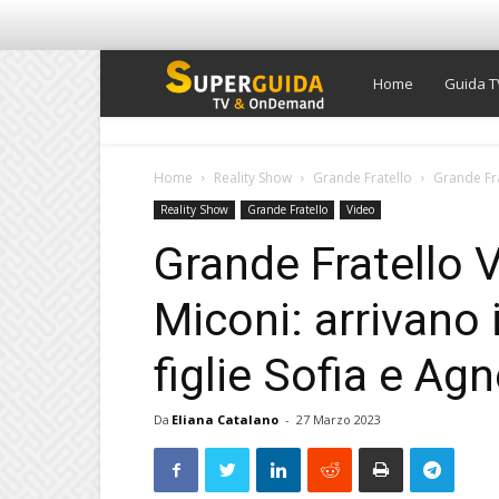
Super
Home
Guida T
Guida
Home
Reality Show
Grande Fratello
Grande Fra
Reality Show
Grande Fratello
Video
TV
Grande Fratello V
Miconi: arrivano 
figlie Sofia e Ag
Da
Eliana Catalano
-
27 Marzo 2023