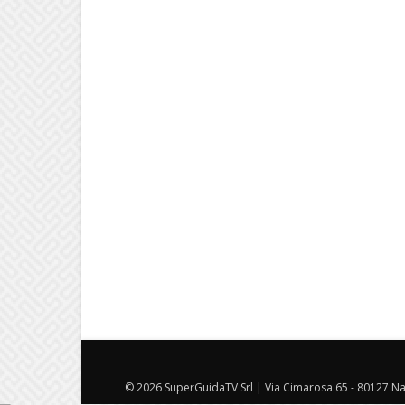
© 2026 SuperGuidaTV Srl | Via Cimarosa 65 - 80127 Nap