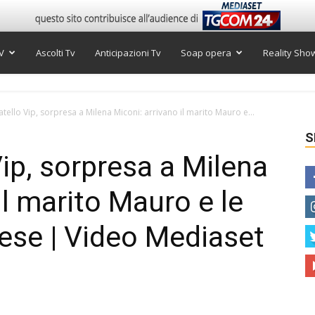
V
Ascolti Tv
Anticipazioni Tv
Soap opera
Reality Sho
tello Vip, sorpresa a Milena Miconi: arrivano il marito Mauro e...
S
ip, sorpresa a Milena
il marito Mauro e le
nese | Video Mediaset