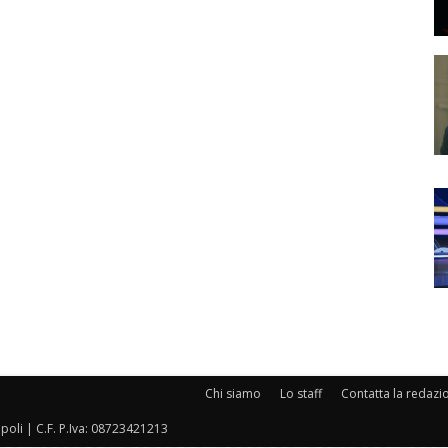
Chi siamo
Lo staff
Contatta la redazi
oli | C.F. P.Iva: 08723421213