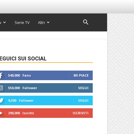
w
Serie TV
Altri
EGUICI SUI SOCIAL
540,000
Fans
MI PIACE
550,000
Follower
SEGUI
9,300
Follower
SEGUI
290,000
Iscritti
ISCRIVITI