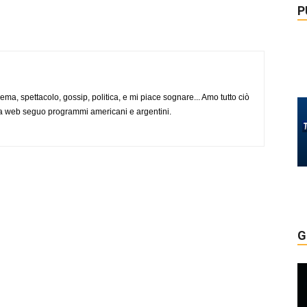
P
nema, spettacolo, gossip, politica, e mi piace sognare... Amo tutto ciò
via web seguo programmi americani e argentini.
G