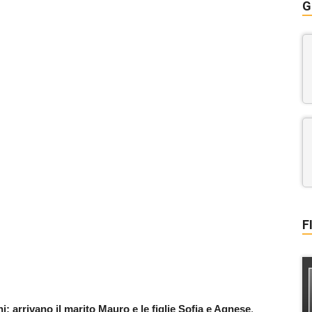
G
F
: arrivano il marito Mauro e le figlie Sofia e Agnese
.