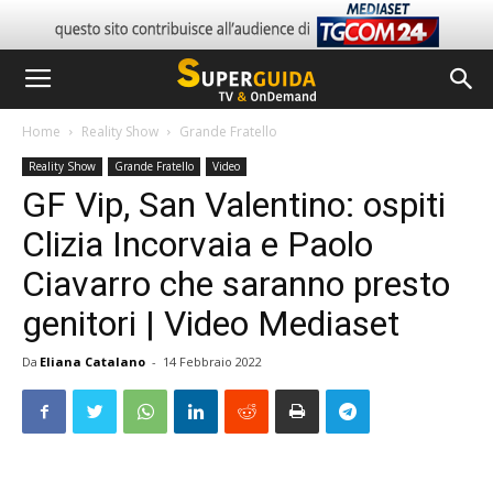
Home
Reality Show
Grande Fratello
Reality Show
Grande Fratello
Video
GF Vip, San Valentino: ospiti
Clizia Incorvaia e Paolo
Ciavarro che saranno presto
genitori | Video Mediaset
Da
Eliana Catalano
-
14 Febbraio 2022