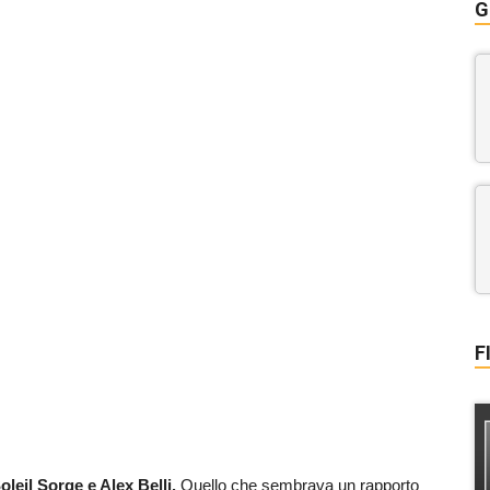
G
F
 Soleil Sorge e Alex Belli.
Quello che sembrava un rapporto