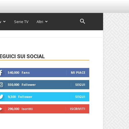
w
Serie TV
Altri
EGUICI SUI SOCIAL
540,000
Fans
MI PIACE
550,000
Follower
SEGUI
9,300
Follower
SEGUI
290,000
Iscritti
ISCRIVITI