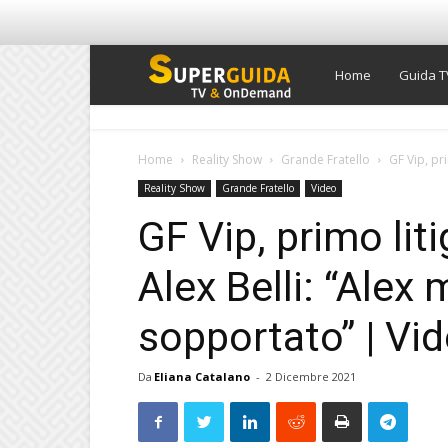
Super
Home
Guida T
Guida
Home
Reality Show
Grande Fratello
GF Vip, pri
Reality Show
Grande Fratello
Video
TV
GF Vip, primo liti
Alex Belli: “Alex 
sopportato” | Vi
Da
Eliana Catalano
-
2 Dicembre 2021