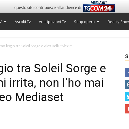
V
Ascolti Tv
Anticipazioni Tv
Soap opera
Reality Sho
mo litigio tra Soleil Sorge e Alex Belli: “Alex mi...
S
gio tra Soleil Sorge e
mi irrita, non l’ho mai
deo Mediaset