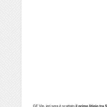
GF Vip, ieri sera è scattato
il primo litigio tra