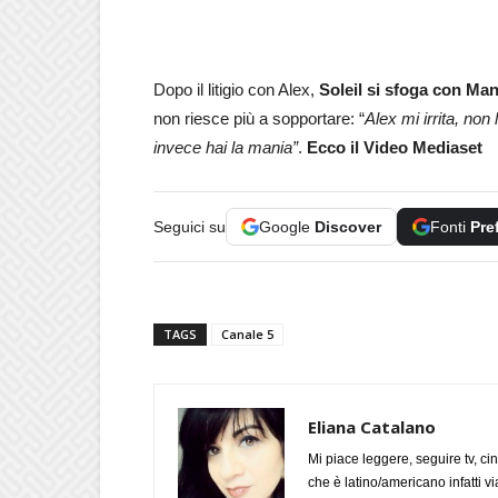
Dopo il litigio con Alex,
Soleil si sfoga con Man
non riesce più a sopportare: “
Alex mi irrita, non
invece hai la mania”
.
Ecco il Video Mediaset
Seguici su
Google
Discover
Fonti
Pre
TAGS
Canale 5
Eliana Catalano
Mi piace leggere, seguire tv, ci
che è latino/americano infatti 