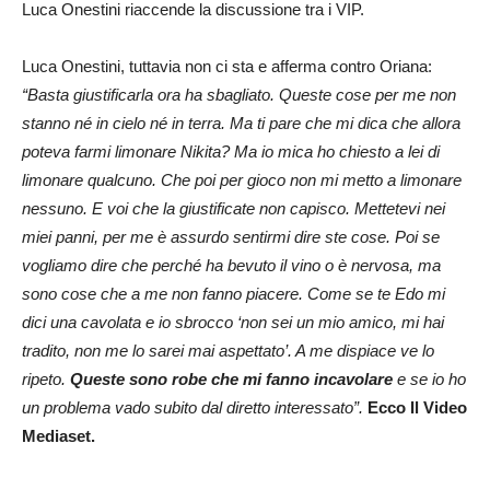
Luca Onestini riaccende la discussione tra i VIP.
Luca Onestini, tuttavia non ci sta e afferma contro Oriana:
“Basta giustificarla ora ha sbagliato. Queste cose per me non
stanno né in cielo né in terra. Ma ti pare che mi dica che allora
poteva farmi limonare Nikita? Ma io mica ho chiesto a lei di
limonare qualcuno. Che poi per gioco non mi metto a limonare
nessuno. E voi che la giustificate non capisco. Mettetevi nei
miei panni, per me è assurdo sentirmi dire ste cose. Poi se
vogliamo dire che perché ha bevuto il vino o è nervosa, ma
sono cose che a me non fanno piacere. Come se te Edo mi
dici una cavolata e io sbrocco ‘non sei un mio amico, mi hai
tradito, non me lo sarei mai aspettato’. A me dispiace ve lo
ripeto.
Queste sono robe che mi fanno incavolare
e se io ho
un problema vado subito dal diretto interessato”.
Ecco Il Video
Mediaset.