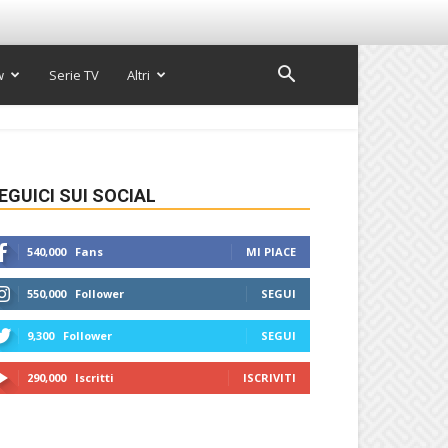
w
Serie TV
Altri
EGUICI SUI SOCIAL
540,000
Fans
MI PIACE
550,000
Follower
SEGUI
9,300
Follower
SEGUI
290,000
Iscritti
ISCRIVITI