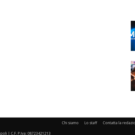
Chi siamo
Lo staff
Contatta la redazi
oli | C.F. P.Iva: 08723421213