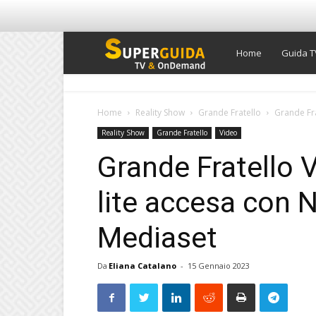
Super
Home
Guida T
Guida
Home
Reality Show
Grande Fratello
Grande Fra
Reality Show
Grande Fratello
Video
TV
Grande Fratello V
lite accesa con N
Mediaset
Da
Eliana Catalano
-
15 Gennaio 2023