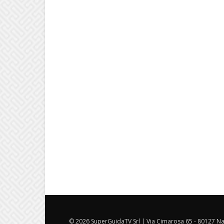
© 2026 SuperGuidaTV Srl | Via Cimarosa 65 - 80127 Nap