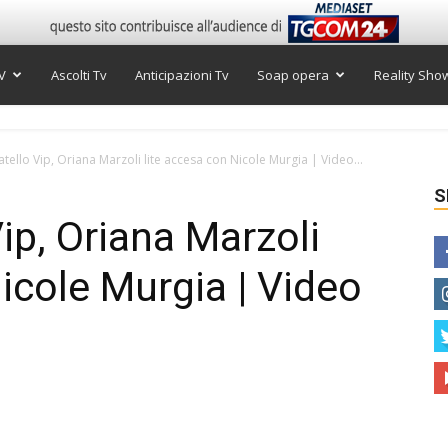
V
Ascolti Tv
Anticipazioni Tv
Soap opera
Reality Sho
tello Vip, Oriana Marzoli lite accesa con Nicole Murgia | Video...
S
ip, Oriana Marzoli
icole Murgia | Video