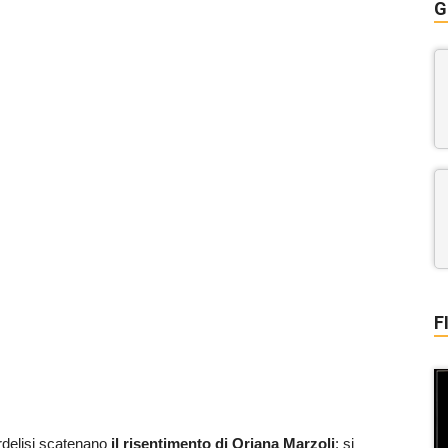
G
F
rdelisi scatenano
il risentimento di Oriana Marzoli
: si