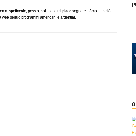
P
nema, spettacolo, gossip, politica, e mi piace sognare... Amo tutto ciò
via web seguo programmi americani e argentini.
G