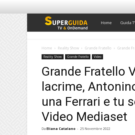
Super
Home
Guida T
Guida
Home
Reality Show
Grande Fratello
Grande Fra
Reality Show
Grande Fratello
Video
TV
Grande Fratello V
lacrime, Antonin
una Ferrari e tu 
Video Mediaset
Da
Eliana Catalano
-
25 Novembre 2022