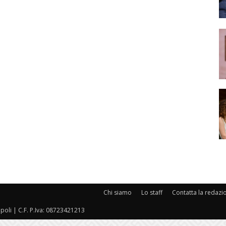
Chi siamo
Lo staff
Contatta la redazi
oli | C.F. P.Iva: 08723421213