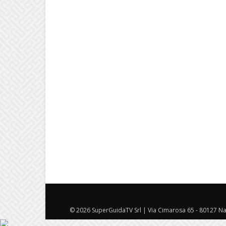
© 2026 SuperGuidaTV Srl | Via Cimarosa 65 - 80127 Nap