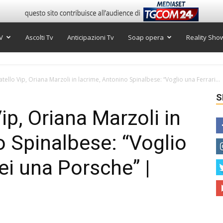
V
Ascolti Tv
Anticipazioni Tv
Soap opera
Reality Sho
tello Vip, Oriana Marzoli in lacrime, Antonino Spinalbese: “Voglio una Ferrari...
S
ip, Oriana Marzoli in
o Spinalbese: “Voglio
sei una Porsche” |