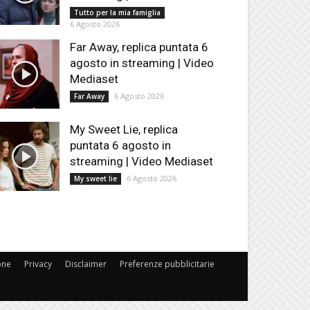
Tutto per la mia famiglia
6 Agosto 2026
Far Away, replica puntata 6
agosto in streaming | Video
Mediaset
6 Agosto 2026
Far Away
My Sweet Lie, replica
puntata 6 agosto in
streaming | Video Mediaset
6 Agosto 2026
My sweet lie
one
Privacy
Disclaimer
Preferenze pubblicitarie