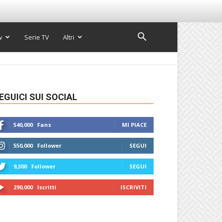
w
Serie TV
Altri
EGUICI SUI SOCIAL
540,000
Fans
MI PIACE
550,000
Follower
SEGUI
9,300
Follower
SEGUI
290,000
Iscritti
ISCRIVITI