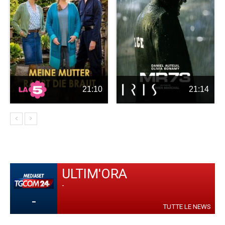
21:10
21:14
ULTIM'ORA
-
-
TUTTE LE NEWS