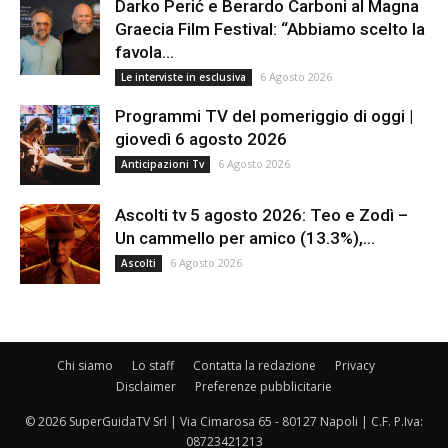
Darko Perić e Berardo Carboni al Magna
Graecia Film Festival: “Abbiamo scelto la
favola...
6 Agosto 2026
Le interviste in esclusiva
Programmi TV del pomeriggio di oggi |
giovedì 6 agosto 2026
6 Agosto 2026
Anticipazioni Tv
Ascolti tv 5 agosto 2026: Teo e Zodì –
Un cammello per amico (13.3%),...
6 Agosto 2026
Ascolti
Chi siamo
Lo staff
Contatta la redazione
Privacy
Disclaimer
Preferenze pubblicitarie
© 2026 SuperGuidaTV Srl | Via Cimarosa 65 - 80127 Napoli | C.F. P.Iva:
08723421213