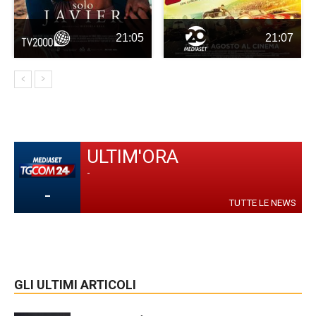
21:05
21:07
ULTIM'ORA
-
-
TUTTE LE NEWS
GLI ULTIMI ARTICOLI