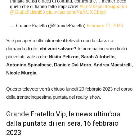
Puntata densa e ricca di conflitti, confronti e… meme! Ecco
quelli che ci hanno fatto impazzire!
#GFVIP
@alfosignorini
@GiuliaSalemi93
pic.twitter.com/VuAUXCfnx8
— Grande Fratello (@GrandeFratello)
February 17, 2023
Si è poi aperto ufficialmente il televoto con la classica
domanda di rito:
chi vuoi salvare?
In nomination sono finiti i
più votati, vale a dire
Nikita Pelizon, Sarah Altobello,
Antonino Spinalbese, Daniele Dal Moro, Andrea Maestrelli,
Nicole Murgia.
Questo televoto verrà chiuso lunedì 20 febbraio 2023 nel corso
della trentacinquesima puntata del reality show.
Grande Fratello Vip, le news ultim’ora
dalla puntata di ieri sera, 16 febbraio
2023