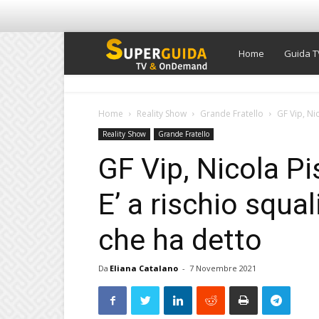
Super
Home
Guida T
Guida
Home
Reality Show
Grande Fratello
GF Vip, Ni
Reality Show
Grande Fratello
TV
GF Vip, Nicola P
E’ a rischio squa
che ha detto
Da
Eliana Catalano
-
7 Novembre 2021