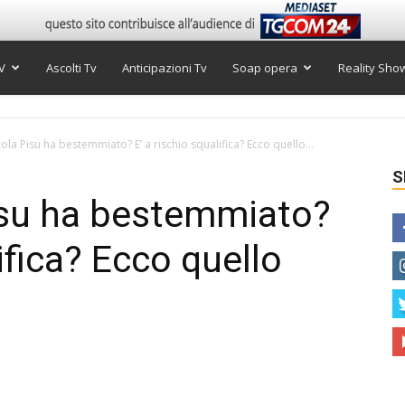
V
Ascolti Tv
Anticipazioni Tv
Soap opera
Reality Sho
cola Pisu ha bestemmiato? E’ a rischio squalifica? Ecco quello...
S
isu ha bestemmiato?
lifica? Ecco quello