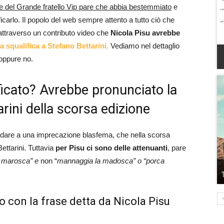
te del Grande fratello Vip pare che abbia bestemmiato
e
icarlo. Il popolo del web sempre attento a tutto ciò che
 attraverso un contributo video che
Nicola Pisu avrebbe
la squalifica a Stefano Bettarini.
Vediamo nel dettaglio
oppure no.
ficato? Avrebbe pronunciato la
rini della scorsa edizione
o andare a una imprecazione blasfema, che nella scorsa
ettarini. Tuttavia
per Pisu ci sono delle attenuanti
, pare
 marosca” e
non “
mannaggia la madosca” o “porca
eo con la frase detta da Nicola Pisu