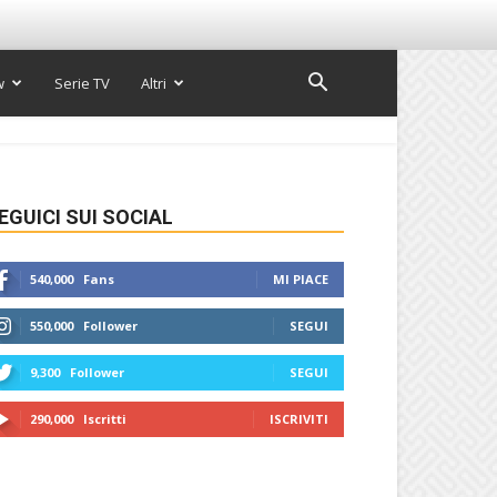
w
Serie TV
Altri
EGUICI SUI SOCIAL
540,000
Fans
MI PIACE
550,000
Follower
SEGUI
9,300
Follower
SEGUI
290,000
Iscritti
ISCRIVITI