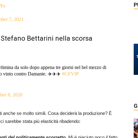
P
sYo
ber 7, 2021
Stefano Bettarini nella scorsa
elimina da solo dopo appena tre giorni nel bel mezzo di
to vinto contro Damante. ✈️✈️✈️
#GFVIP
er 8, 2020
G
nti anche se molto simili. Cosa deciderà la produzione? È
ci sarebbe stata più elasticità ribadendo:
ronti del politicamente scorretto.
Mi è piaciuto poco il fatto