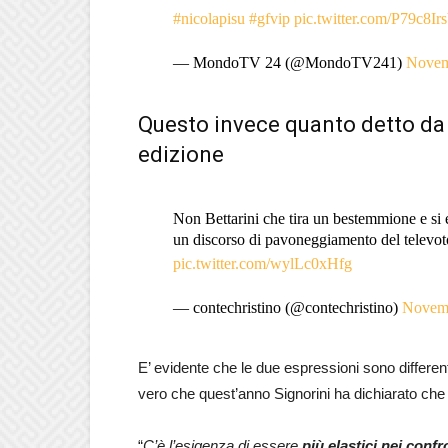
#nicolapisu
#gfvip
pic.twitter.com/P79c8Ir
— MondoTV 24 (@MondoTV241)
Novem
Questo invece quanto detto da 
edizione
Non Bettarini che tira un bestemmione e si 
un discorso di pavoneggiamento del televo
pic.twitter.com/wylLc0xHfg
— contechristino (@contechristino)
Novemb
E’ evidente che le due espressioni sono differe
vero che quest’anno Signorini ha dichiarato che 
“
C’è l’esigenza di essere
più elastici nei conf