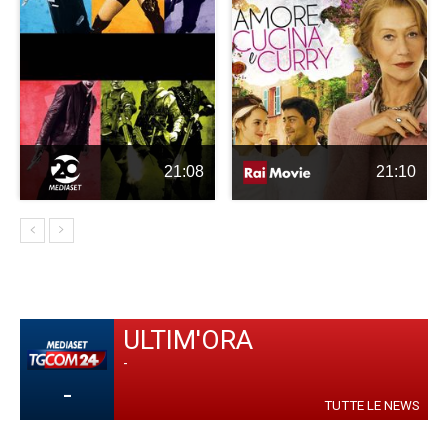
21:08
21:10
ULTIM'ORA
-
-
TUTTE LE NEWS