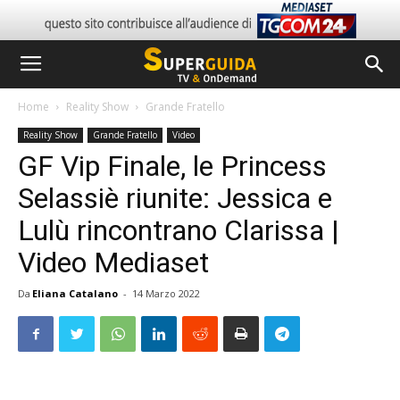
Home
Reality Show
Grande Fratello
Reality Show
Grande Fratello
Video
GF Vip Finale, le Princess
Selassiè riunite: Jessica e
Lulù rincontrano Clarissa |
Video Mediaset
Da
Eliana Catalano
-
14 Marzo 2022