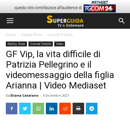
Home
Reality Show
Grande Fratello
Reality Show
Grande Fratello
Video
GF Vip, la vita difficile di
Patrizia Pellegrino e il
videomessaggio della figlia
Arianna | Video Mediaset
Da
Eliana Catalano
-
6 Dicembre 2021