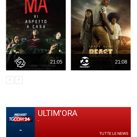
21:05
21:08
ULTIM'ORA
-
-
TUTTE LE NEWS