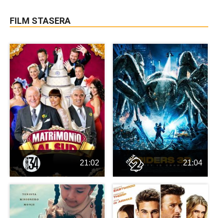
FILM STASERA
21:02
21:04