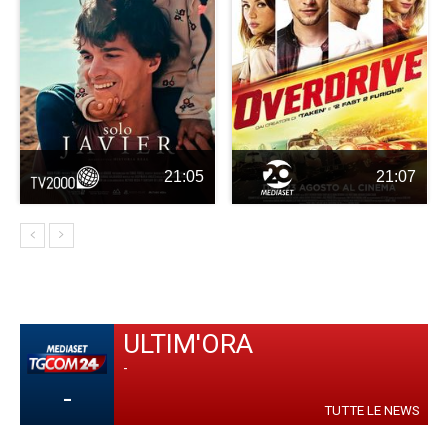
21:05
21:07
ULTIM'ORA
-
-
TUTTE LE NEWS