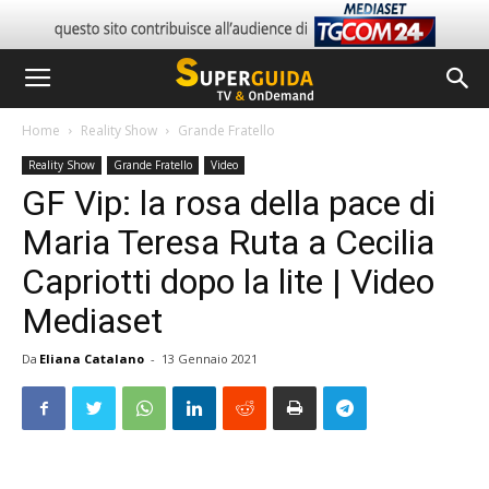
Home
Reality Show
Grande Fratello
Reality Show
Grande Fratello
Video
GF Vip: la rosa della pace di
Maria Teresa Ruta a Cecilia
Capriotti dopo la lite | Video
Mediaset
Da
Eliana Catalano
-
13 Gennaio 2021