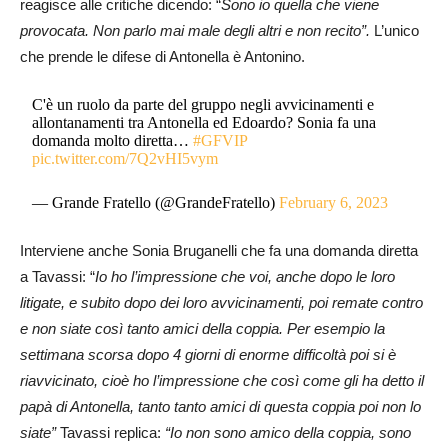
reagisce alle critiche dicendo: “
Sono io quella che viene
provocata. Non parlo mai male degli altri e non recito”.
L’unico
che prende le difese di Antonella è Antonino.
C'è un ruolo da parte del gruppo negli avvicinamenti e
allontanamenti tra Antonella ed Edoardo? Sonia fa una
domanda molto diretta…
#GFVIP
pic.twitter.com/7Q2vHI5vym
— Grande Fratello (@GrandeFratello)
February 6, 2023
Interviene anche Sonia Bruganelli che fa una domanda diretta
a Tavassi: “
Io ho l’impressione che voi, anche dopo le loro
litigate, e subito dopo dei loro avvicinamenti, poi remate contro
e non siate così tanto amici della coppia. Per esempio la
settimana scorsa dopo 4 giorni di enorme difficoltà poi si è
riavvicinato, cioè ho l’impressione che così come gli ha detto il
papà di Antonella, tanto tanto amici di questa coppia poi non lo
siate”
Tavassi replica:
“Io non sono amico della coppia, sono