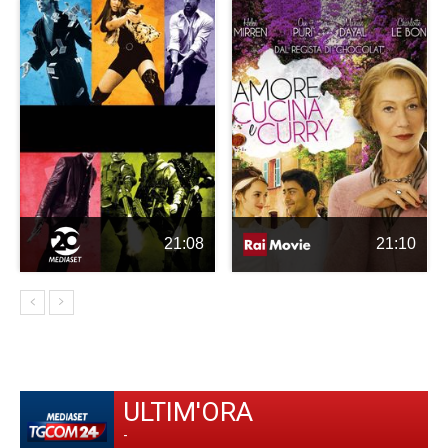
21:08
21:10
ULTIM'ORA
-