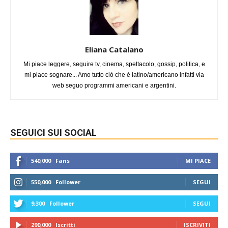
Eliana Catalano
Mi piace leggere, seguire tv, cinema, spettacolo, gossip, politica, e
mi piace sognare... Amo tutto ciò che è latino/americano infatti via
web seguo programmi americani e argentini.
SEGUICI SUI SOCIAL
540,000
Fans
MI PIACE
550,000
Follower
SEGUI
9,300
Follower
SEGUI
290,000
Iscritti
ISCRIVITI