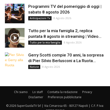
Programmi TV del pomeriggio di oggi |
sabato 8 agosto 2026
8 Agosto 2026
Anticipazioni Tv
Tutto per la mia famiglia 2, replica
puntata 8 agosto in streaming | Video...
8 Agosto 2026
Tutto per la mia famiglia
Gerry Scotti compie 70 anni, la sorpresa
di Pier Silvio Berlusconi a La Ruota...
8 Agosto 2026
Notizie
Chi siamo
Lo staff
Contatta la redazione
Privacy
Disclaimer
Preferenze pubblicitarie
© 2026 SuperGuidaTV Srl | Via Cimarosa 65 - 80127 Napoli | C.F. P.Iva: