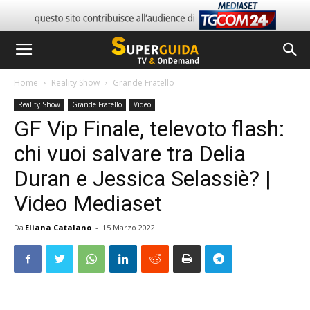
Home
Reality Show
Grande Fratello
Reality Show
Grande Fratello
Video
GF Vip Finale, televoto flash:
chi vuoi salvare tra Delia
Duran e Jessica Selassiè? |
Video Mediaset
Da
Eliana Catalano
-
15 Marzo 2022