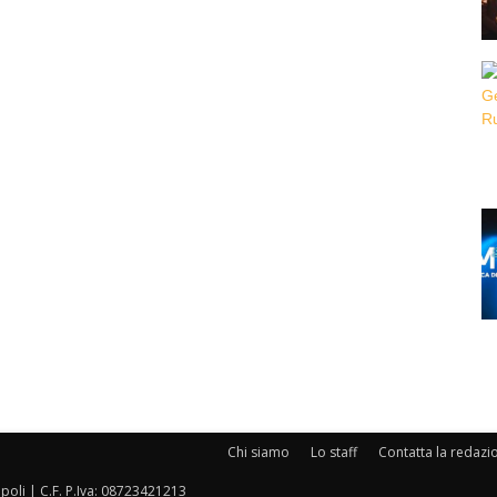
Chi siamo
Lo staff
Contatta la redazi
oli | C.F. P.Iva: 08723421213