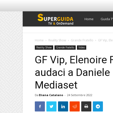
Super
Home
Guida T
Guida
Home
Reality Show
Grande Fratello
GF Vip, El
Reality Show
Grande Fratello
Video
TV
GF Vip, Elenoire 
audaci a Daniele
Mediaset
Da
Eliana Catalano
-
24 Settembre 2022