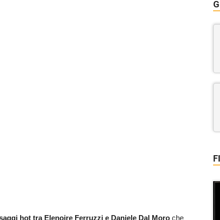
G
F
saggi hot tra Elenoire Ferruzzi e Daniele Dal Moro
che