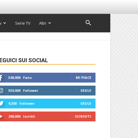
w
Serie TV
Altri
EGUICI SUI SOCIAL
540,000
Fans
MI PIACE
550,000
Follower
SEGUI
9,300
Follower
SEGUI
290,000
Iscritti
ISCRIVITI