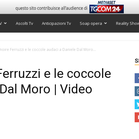
V
Ascolti Tv
Anticipazioni Tv
Soap opera
Reality Sho
enoire Ferruzzi e le coccole audaci a Daniele Dal Moro...
S
Ferruzzi e le coccole
 Dal Moro | Video