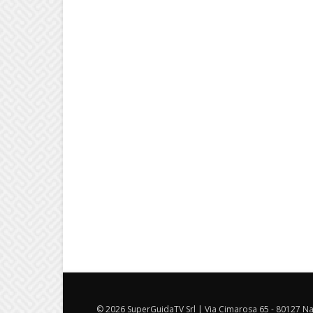
© 2026 SuperGuidaTV Srl | Via Cimarosa 65 - 80127 Nap