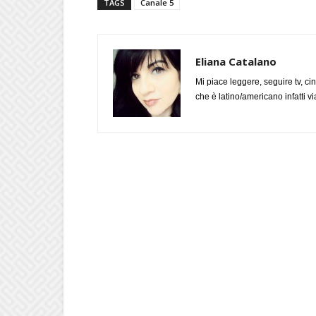
TAGS
Canale 5
Eliana Catalano
Mi piace leggere, seguire tv, ci
che è latino/americano infatti 