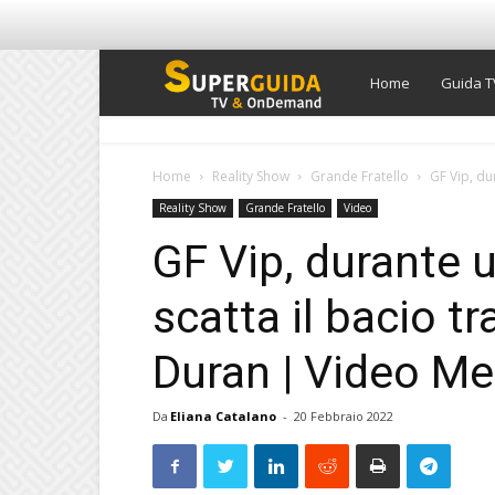
Super
Home
Guida T
Guida
Home
Reality Show
Grande Fratello
GF Vip, dur
Reality Show
Grande Fratello
Video
TV
GF Vip, durante 
scatta il bacio tr
Duran | Video Me
Da
Eliana Catalano
-
20 Febbraio 2022