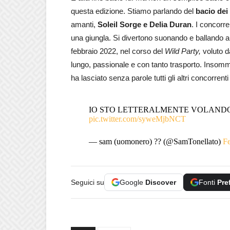
questa edizione. Stiamo parlando del
bacio dei
amanti,
Soleil Sorge e Delia Duran
. I concorr
una giungla. Si divertono suonando e ballando a
febbraio 2022, nel corso del
Wild Party,
voluto d
lungo, passionale e con tanto trasporto. Insomm
ha lasciato senza parole tutti gli altri concorrent
IO STO LETTERALMENTE VOLAND
pic.twitter.com/syweMjbNCT
— sam (uomonero) ?? (@SamTonellato)
Fe
Seguici su
Google
Discover
Fonti
Pre