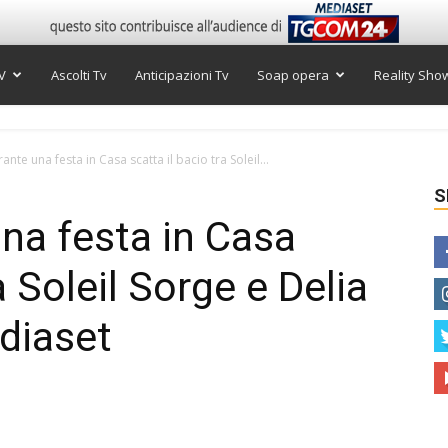
V
Ascolti Tv
Anticipazioni Tv
Soap opera
Reality Sho
ante una festa in Casa scatta il bacio tra Soleil...
S
una festa in Casa
a Soleil Sorge e Delia
diaset