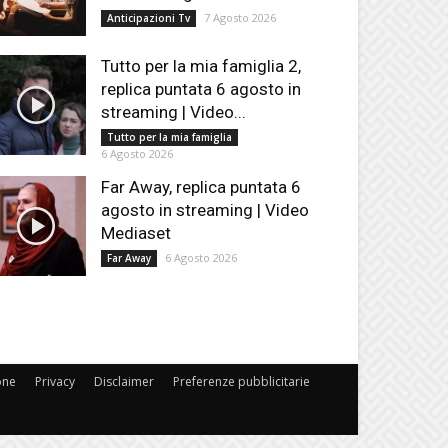
7 Agosto 2026
Anticipazioni Tv
Tutto per la mia famiglia 2,
replica puntata 6 agosto in
streaming | Video...
Tutto per la mia famiglia
6 Agosto 2026
Far Away, replica puntata 6
agosto in streaming | Video
Mediaset
6 Agosto 2026
Far Away
one
Privacy
Disclaimer
Preferenze pubblicitarie