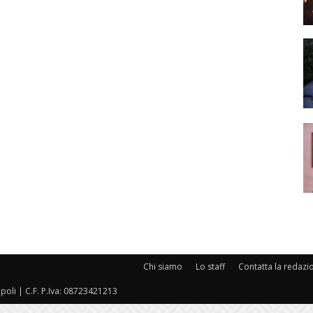
Chi siamo
Lo staff
Contatta la redazi
oli | C.F. P.Iva: 08723421213