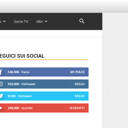
w
Serie TV
Altri
EGUICI SUI SOCIAL
540,000
Fans
MI PIACE
550,000
Follower
SEGUI
9,300
Follower
SEGUI
290,000
Iscritti
ISCRIVITI