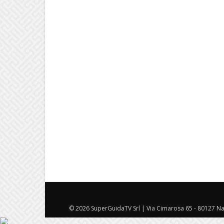
© 2026 SuperGuidaTV Srl | Via Cimarosa 65 - 80127 Nap