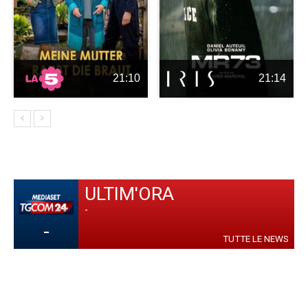
21:10
21:14
ULTIM'ORA
-
-
TUTTE LE NEWS