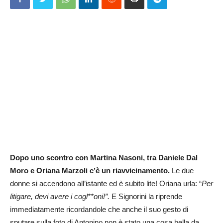
Dopo uno scontro con Martina Nasoni, tra Daniele Dal
Moro e Oriana Marzoli c’è un riavvicinamento.
Le due
donne si accendono all’istante ed è subito lite! Oriana urla: “
Per
litigare, devi avere i cogl**oni!”.
E Signorini la riprende
immediatamente ricordandole che anche il suo gesto di
sputare sulla foto di Antonino non è stato una cosa bella da