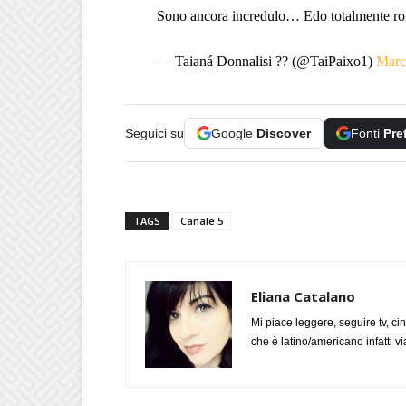
Sono ancora incredulo… Edo totalmente ro
— Taianá Donnalisi ?? (@TaiPaixo1)
Marc
Seguici su
Google
Discover
Fonti
Pre
TAGS
Canale 5
Eliana Catalano
Mi piace leggere, seguire tv, ci
che è latino/americano infatti 