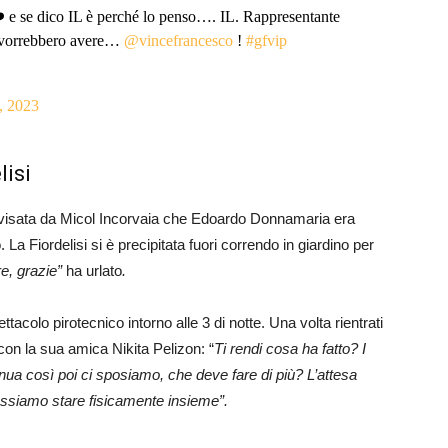
e se dico IL è perché lo penso…. IL. Rappresentante
re vorrebbero avere…
@vincefrancesco
!
#gfvip
, 2023
lisi
avvisata da Micol Incorvaia che Edoardo Donnamaria era
a Fiordelisi si è precipitata fuori correndo in giardino per
e, grazie”
ha urlato
.
ttacolo pirotecnico intorno alle 3 di notte. Una volta rientrati
con la sua amica Nikita Pelizon: “
Ti rendi cosa ha fatto? I
nua così poi ci sposiamo, che deve fare di più? L’attesa
ossiamo stare fisicamente insieme”.