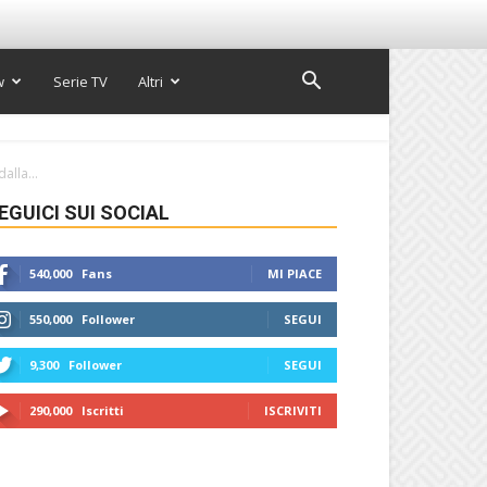
w
Serie TV
Altri
alla...
EGUICI SUI SOCIAL
540,000
Fans
MI PIACE
550,000
Follower
SEGUI
9,300
Follower
SEGUI
290,000
Iscritti
ISCRIVITI