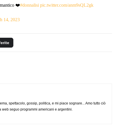
mantico ❤️
#donnalisi
pic.twitter.com/anm9sQL2gk
h 14, 2023
ferite
nema, spettacolo, gossip, politica, e mi piace sognare... Amo tutto ciò
via web seguo programmi americani e argentini.