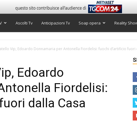
V
Ascolti Tv
Anticipazioni Tv
Soap opera
Reality Sho
tello Vip, Edoardo Donnamaria per Antonella Fiordelisi: fuochi d’artificio fuori d
S
Vip, Edoardo
ntonella Fiordelisi:
 fuori dalla Casa