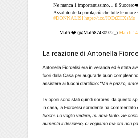
Ne manca 1 importantissimo… il Suocero❤️ 
Assoluto della parola,ciò che tutte le nuo
#DONNALISI
https://t.co/JQDtZHXsMe
— MaPi ❤️ (@MaPi87430972_)
March 14
La reazione di Antonella Fiorde
Antonella Fiordelisi era in veranda ed è stata 
fuori dalla Casa per augurarle buon compleanno. L
assistere ai fuochi d’artificio: “
Ma è pazzo, amor
I vipponi sono stati quindi sorpresi da questo spe
in casa, la Fiordelisi sorridente ha commentato 
fuochi. Lo voglio vedere, mi ama tanto. Se conti
aumenta il desiderio, ci vogliamo ma ora non p