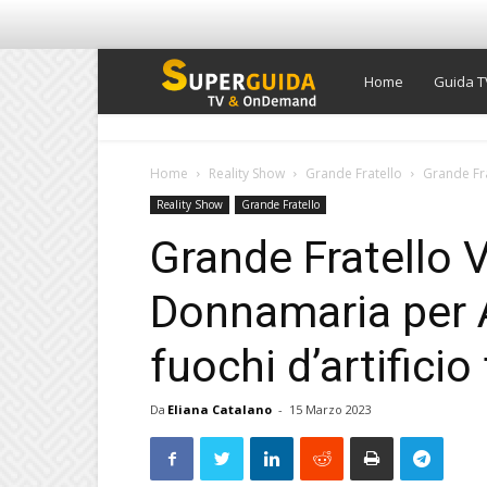
Super
Home
Guida T
Guida
Home
Reality Show
Grande Fratello
Grande Fra
Reality Show
Grande Fratello
TV
Grande Fratello 
Donnamaria per A
fuochi d’artificio
Da
Eliana Catalano
-
15 Marzo 2023