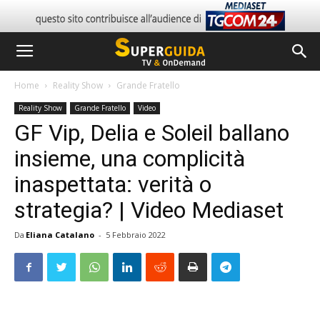
Home
Reality Show
Grande Fratello
Reality Show
Grande Fratello
Video
GF Vip, Delia e Soleil ballano
insieme, una complicità
inaspettata: verità o
strategia? | Video Mediaset
Da
Eliana Catalano
-
5 Febbraio 2022