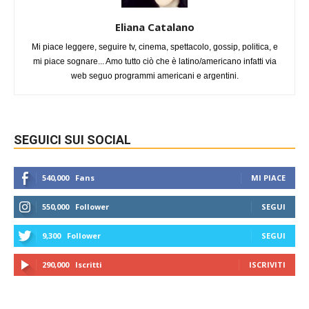
Eliana Catalano
Mi piace leggere, seguire tv, cinema, spettacolo, gossip, politica, e
mi piace sognare... Amo tutto ciò che è latino/americano infatti via
web seguo programmi americani e argentini.
SEGUICI SUI SOCIAL
540,000
Fans
MI PIACE
550,000
Follower
SEGUI
9,300
Follower
SEGUI
290,000
Iscritti
ISCRIVITI