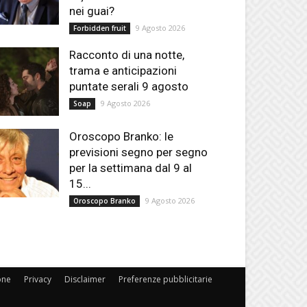
nei guai?
9 Agosto 2026
Forbidden fruit
Racconto di una notte,
trama e anticipazioni
puntate serali 9 agosto
9 Agosto 2026
Soap
Oroscopo Branko: le
previsioni segno per segno
per la settimana dal 9 al
15...
9 Agosto 2026
Oroscopo Branko
one
Privacy
Disclaimer
Preferenze pubblicitarie