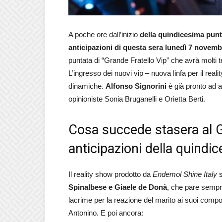
A poche ore dall’inizio
della quindicesima punt
anticipazioni di questa sera lunedì 7 novemb
puntata di “Grande Fratello Vip” che avrà molti te
L’ingresso dei nuovi vip – nuova linfa per il real
dinamiche.
Alfonso Signorini
è già pronto ad a
opinioniste Sonia Bruganelli e Orietta Berti.
Cosa succede stasera al G
anticipazioni della quindi
Il reality show prodotto da
Endemol Shine Italy
s
Spinalbese e Giaele de Donà
, che pare sempr
lacrime per la reazione del marito ai suoi comp
Antonino. E poi ancora: