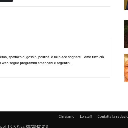
nema, spettacolo, gossip, politica, e mi piace sognare... Amo tutto ciò
via web seguo programmi americani e argentini.
Chi siamo
Lo staff
Contatta la redazi
oli | C.F. P.Iva: 08723421213