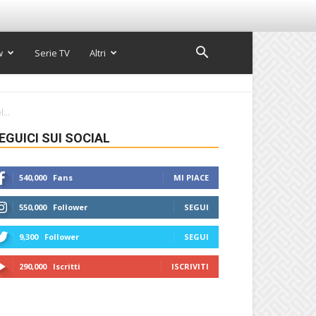
w
Serie TV
Altri
...
EGUICI SUI SOCIAL
540,000
Fans
MI PIACE
550,000
Follower
SEGUI
9,300
Follower
SEGUI
290,000
Iscritti
ISCRIVITI