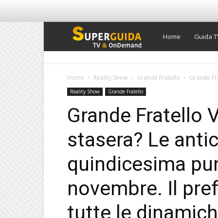
Super
Home
Guida T
Guida
Home
Reality Show
Grande Fratello
Grande Fra
Reality Show
Grande Fratello
TV
Grande Fratello 
stasera? Le antic
quindicesima pun
novembre. Il pref
tutte le dinamic