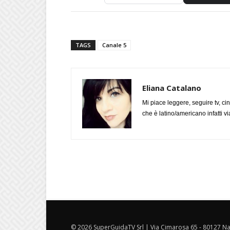
TAGS
Canale 5
Eliana Catalano
Mi piace leggere, seguire tv, ci
che è latino/americano infatti 
© 2026 SuperGuidaTV Srl | Via Cimarosa 65 - 80127 Nap