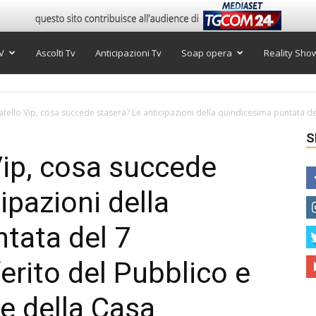
V
Ascolti Tv
Anticipazioni Tv
Soap opera
Reality Sho
tello Vip, cosa succede stasera? Le anticipazioni della quindicesima puntata del
S
Vip, cosa succede
ipazioni della
tata del 7
erito del Pubblico e
he della Casa