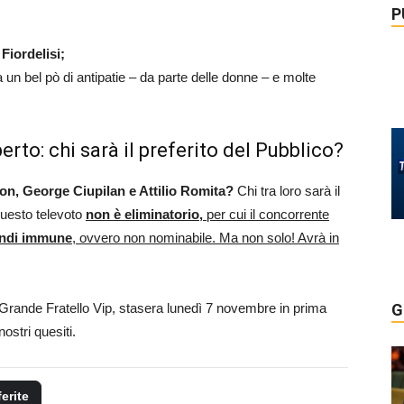
P
Fiordelisi;
ata un bel pò di antipatie – da parte delle donne – e molte
erto: chi sarà il preferito del Pubblico?
zon, George Ciupilan e Attilio Romita?
Chi tra loro sarà il
 questo televoto
non
è eliminatorio,
per cui il concorrente
uindi immune
, ovvero non nominabile. Ma non solo! Avrà in
l Grande Fratello Vip, stasera lunedì 7 novembre in prima
G
ostri quesiti.
ferite