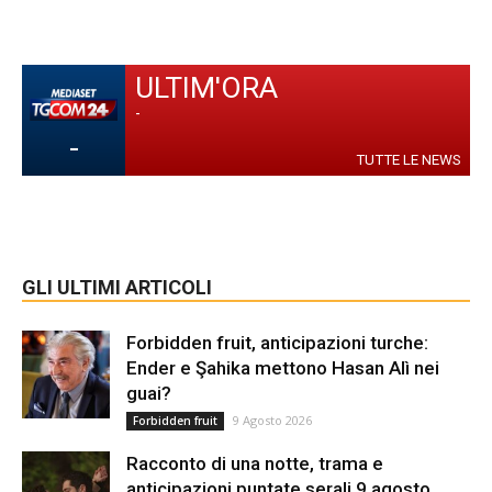
ULTIM'ORA
-
-
TUTTE LE NEWS
GLI ULTIMI ARTICOLI
Forbidden fruit, anticipazioni turche:
Ender e Şahika mettono Hasan Alì nei
guai?
9 Agosto 2026
Forbidden fruit
Racconto di una notte, trama e
anticipazioni puntate serali 9 agosto