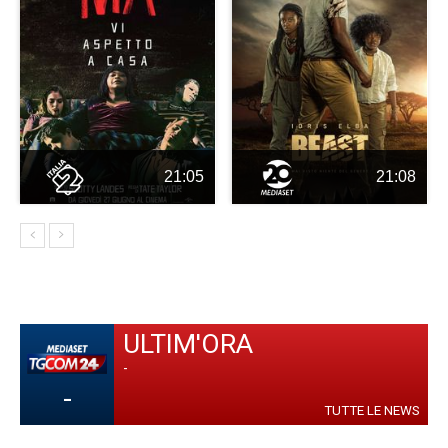
21:05
21:08
ULTIM'ORA
-
-
TUTTE LE NEWS