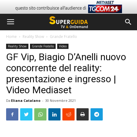
Home
Reality Show
Grande Fratello
Reality Show
Grande Fratello
Video
GF Vip, Biagio D’Anelli nuovo
concorrente del reality:
presentazione e ingresso |
Video Mediaset
Da
Eliana Catalano
-
30 Novembre 2021