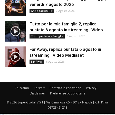
venerdì 7 agosto 2026
7 Agosto 2026
Anticipazioni Tv
Tutto per la mia famiglia 2, replica
puntata 6 agosto in streaming | Video...
6 Agosto 2026
Tutto per la mia famiglia
Far Away, replica puntata 6 agosto in
streaming | Video Mediaset
6 Agosto 2026
Far Away
Chi siamo
Lo staff
Contatta la redazione
Privacy
Disclaimer
Preferenze pubblicitarie
© 2026 SuperGuidaTV Srl | Via Cimarosa 65 - 80127 Napoli | C.F. P.Iva:
08723421213