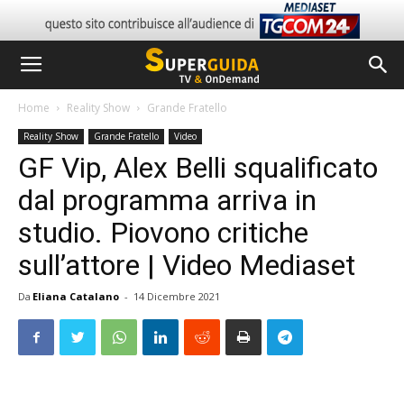
Home
Reality Show
Grande Fratello
Reality Show
Grande Fratello
Video
GF Vip, Alex Belli squalificato
dal programma arriva in
studio. Piovono critiche
sull’attore | Video Mediaset
Da
Eliana Catalano
-
14 Dicembre 2021