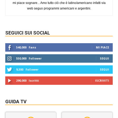
mi piace sognare... Amo tutto ciò che è latino/americano infatti via
web seguo programmi americani e argentini.
SEGUICI SUI SOCIAL
540,000
Fans
MI PIACE
550,000
Follower
SEGUI
9,300
Follower
SEGUI
290,000
Iscritti
ISCRIVITI
GUIDA TV