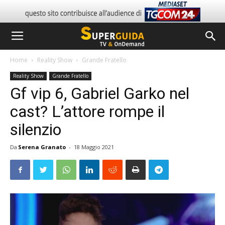
Home
Reality Show
Grande Fratello
Reality Show
Grande Fratello
Gf vip 6, Gabriel Garko nel
cast? L’attore rompe il
silenzio
Da
Serena Granato
-
18 Maggio 2021