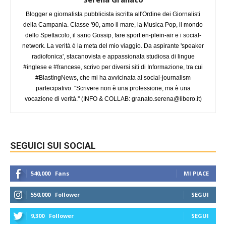
Blogger e giornalista pubblicista iscritta all'Ordine dei Giornalisti
della Campania. Classe '90, amo il mare, la Musica Pop, il mondo
dello Spettacolo, il sano Gossip, fare sport en-plein-air e i social-
network. La verità è la meta del mio viaggio. Da aspirante 'speaker
radiofonica', stacanovista e appassionata studiosa di lingue
#inglese e #francese, scrivo per diversi siti di Informazione, tra cui
#BlastingNews, che mi ha avvicinata al social-journalism
partecipativo. ''Scrivere non è una professione, ma è una
vocazione di verità.'' (INFO & COLLAB:
granato.serena@libero.it
)
SEGUICI SUI SOCIAL
540,000
Fans
MI PIACE
550,000
Follower
SEGUI
9,300
Follower
SEGUI