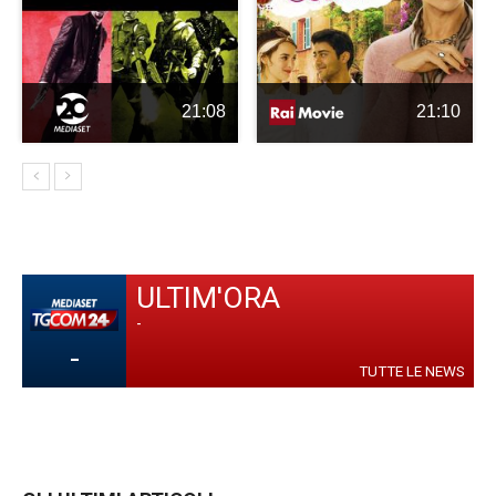
21:08
21:10
ULTIM'ORA
-
-
TUTTE LE NEWS