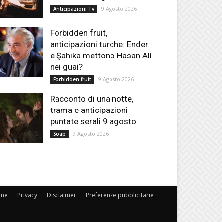
9 Agosto 2026
Anticipazioni Tv
Forbidden fruit,
anticipazioni turche: Ender
e Şahika mettono Hasan Alì
nei guai?
9 Agosto 2026
Forbidden fruit
Racconto di una notte,
trama e anticipazioni
puntate serali 9 agosto
9 Agosto 2026
Soap
one
Privacy
Disclaimer
Preferenze pubblicitarie