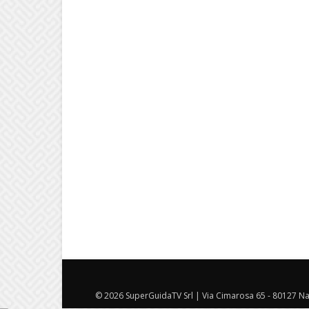
© 2026 SuperGuidaTV Srl | Via Cimarosa 65 - 80127 Nap