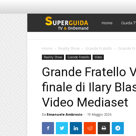
Super
Home
Guida T
Guida
Home
Reality Show
Grande Fratello
Grande Frat
Reality Show
Grande Fratello
Video
TV
Grande Fratello Vi
finale di Ilary Bla
Video Mediaset
Da
Emanuele Ambrosio
-
19 Maggio 2026