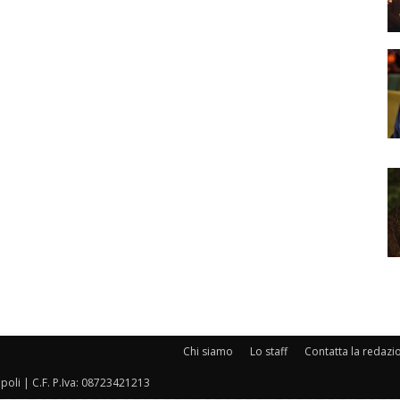
Chi siamo
Lo staff
Contatta la redazi
oli | C.F. P.Iva: 08723421213