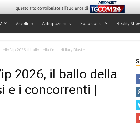
V
Ascolti Tv
Anticipazioni Tv
Soap opera
Reality Sho
ello Vip 2026, il ballo della finale di Ilary Blasi e...
S
p 2026, il ballo della
si e i concorrenti |