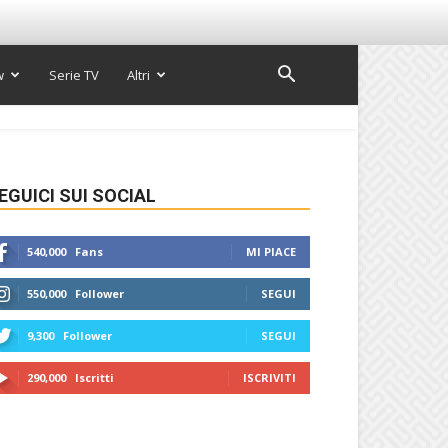
w
Serie TV
Altri
EGUICI SUI SOCIAL
540,000
Fans
MI PIACE
550,000
Follower
SEGUI
9,300
Follower
SEGUI
290,000
Iscritti
ISCRIVITI