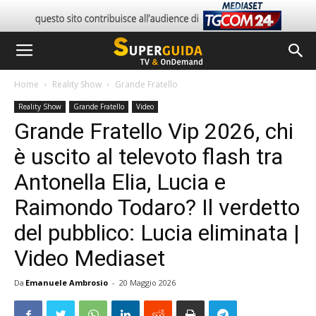
Home
Reality Show
Grande Fratello
Reality Show
Grande Fratello
Video
Grande Fratello Vip 2026, chi
è uscito al televoto flash tra
Antonella Elia, Lucia e
Raimondo Todaro? Il verdetto
del pubblico: Lucia eliminata |
Video Mediaset
Da
Emanuele Ambrosio
-
20 Maggio 2026