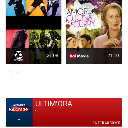
21:08
21:10
ULTIM'ORA
-
-
TUTTE LE NEWS