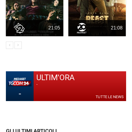
21:05
21:08
ULTIM'ORA
-
-
TUTTE LE NEWS
GLI ULTIMI ARTICOLI