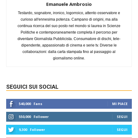
Emanuele Ambrosio
Testardo, sognatore, ironico, logorroico, attento osservatore e
curioso all'ennesima potenza. Campano di origini, ma alla
continua ricerca del suo posto nel mondo si laurea in Scienze
Politiche e contemporaneamente completa il percorso per
diventare Giornalista Pubblicista. Consumatore di dischi, tele-
dipendente, appassionato di cinema e serie tv. Diverse le
collaborazioni: dalla carta stampata fino al passaggio al
giornalismo online.
SEGUICI SUI SOCIAL
540,000
Fans
MI PIACE
550,000
Follower
SEGUI
9,300
Follower
SEGUI