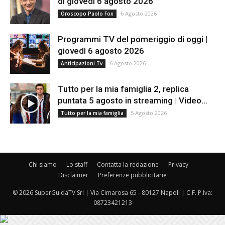
di giovedì 6 agosto 2026
6 Agosto 2026
Oroscopo Paolo Fox
Programmi TV del pomeriggio di oggi |
giovedì 6 agosto 2026
6 Agosto 2026
Anticipazioni Tv
Tutto per la mia famiglia 2, replica
puntata 5 agosto in streaming | Video...
5 Agosto 2026
Tutto per la mia famiglia
Chi siamo
Lo staff
Contatta la redazione
Privacy
Disclaimer
Preferenze pubblicitarie
© 2026 SuperGuidaTV Srl | Via Cimarosa 65 - 80127 Napoli | C.F. P.Iva:
08723421213