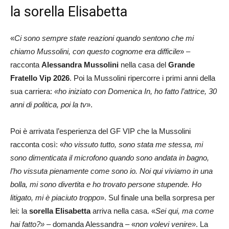
la sorella Elisabetta
«
Ci sono sempre state reazioni quando sentono che mi
chiamo Mussolini, con questo cognome era difficile
» –
racconta
Alessandra Mussolini
nella casa del
Grande
Fratello Vip 2026
. Poi la Mussolini ripercorre i primi anni della
sua carriera:
«ho iniziato con Domenica In, ho fatto l’attrice, 30
anni di politica, poi la tv
».
Poi è arrivata l’esperienza del GF VIP che la Mussolini
racconta così: «
ho vissuto tutto, sono stata me stessa, mi
sono dimenticata il microfono quando sono andata in bagno,
l’ho vissuta pienamente come sono io. Noi qui viviamo in una
bolla, mi sono divertita e ho trovato persone stupende. Ho
litigato, mi è piaciuto troppo
». Sul finale una bella sorpresa per
lei: la
sorella Elisabetta
arriva nella casa. «
Sei qui, ma come
hai fatto?»
– domanda Alessandra – «
non volevi venire»
. La