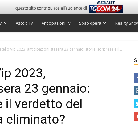
V
Ascolti Tv
Anticipazioni Tv
Soap opera
Reality Sho
tello Vip 2023, anticipazioni stasera 23 gennaio: storie, sorprese e il...
S
Vip 2023,
asera 23 gennaio:
 il verdetto del
à eliminato?