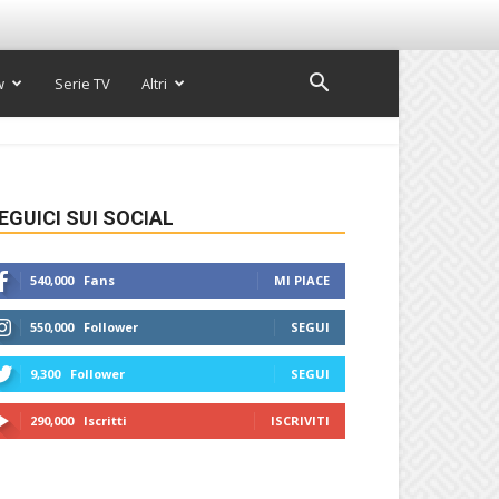
w
Serie TV
Altri
EGUICI SUI SOCIAL
540,000
Fans
MI PIACE
550,000
Follower
SEGUI
9,300
Follower
SEGUI
290,000
Iscritti
ISCRIVITI