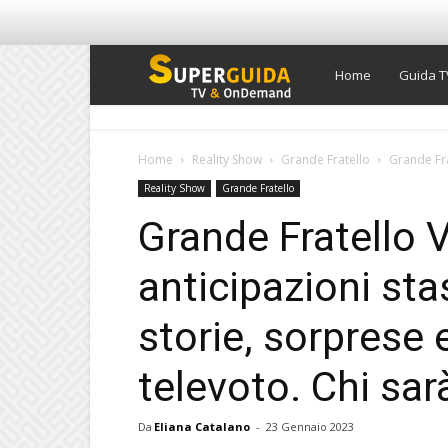
Super
Home
Guida T
Guida
Home
Reality Show
Grande Fratello
Grande Fra
Reality Show
Grande Fratello
TV
Grande Fratello 
anticipazioni st
storie, sorprese e
televoto. Chi sar
Da
Eliana Catalano
-
23 Gennaio 2023