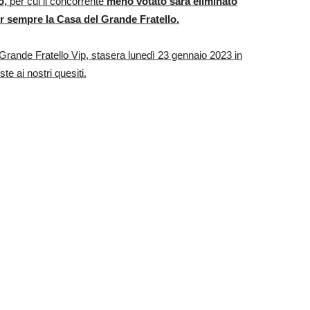
io,
per cui il concorrente
meno votato sarà eliminato
er sempre la Casa del Grande Fratello.
 Grande Fratello Vip, stasera lunedì 23 gennaio 2023 in
te ai nostri quesiti.