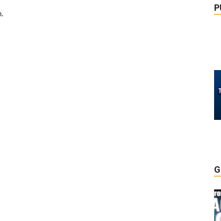
P
n.
G