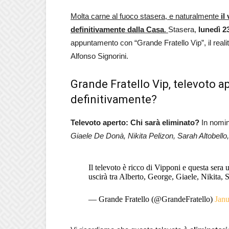
Molta carne al fuoco stasera, e naturalmente
il
definitivamente dalla Casa
.
Stasera,
lunedì 2
appuntamento con “Grande Fratello Vip”, il real
Alfonso Signorini.
Grande Fratello Vip, televoto ap
definitivamente?
Televoto aperto: Chi sarà eliminato?
In nomina
Giaele De Donà, Nikita Pelizon, Sarah Altobello
Il televoto è ricco di Vipponi e questa ser
uscirà tra Alberto, George, Giaele, Nikita,
— Grande Fratello (@GrandeFratello)
Janu