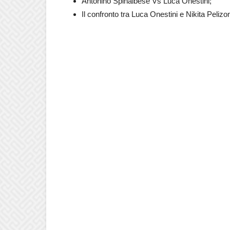
Antonino Spinalbese Vs Luca Onestini;
Il confronto tra Luca Onestini e Nikita Pelizo