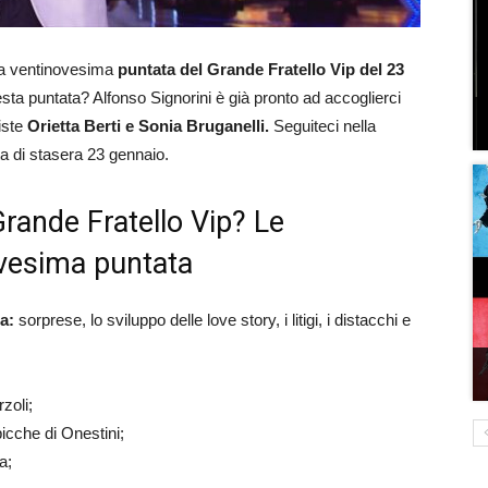
la ventinovesima
puntata del Grande Fratello Vip del 23
esta puntata? Alfonso Signorini è già pronto ad accoglierci
iste
Orietta Berti e
Sonia Bruganelli.
Seguiteci nella
ata di stasera 23 gennaio.
rande Fratello Vip? Le
ovesima puntata
ra:
sorprese, lo sviluppo delle love story, i litigi, i distacchi e
zoli;
picche di Onestini;
a;