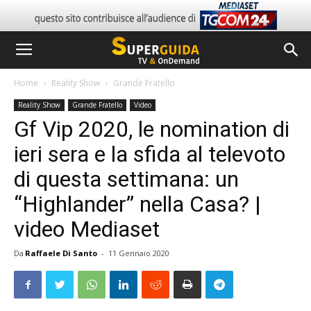
Home
Reality Show
Grande Fratello
Reality Show
Grande Fratello
Video
Gf Vip 2020, le nomination di
ieri sera e la sfida al televoto
di questa settimana: un
“Highlander” nella Casa? |
video Mediaset
Da
Raffaele Di Santo
-
11 Gennaio 2020