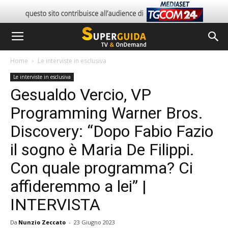
Home
Le interviste in esclusiva
Le interviste in esclusiva
Gesualdo Vercio, VP
Programming Warner Bros.
Discovery: “Dopo Fabio Fazio
il sogno è Maria De Filippi.
Con quale programma? Ci
affideremmo a lei” |
INTERVISTA
Da
Nunzio Zeccato
-
23 Giugno 2023