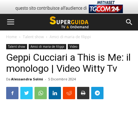
Home
Talent show
Amici di maria de filippi
Talent show
Amici di maria de filippi
Video
Geppi Cucciari a This is Me: il
monologo | Video Witty Tv
Da
Alessandra Solmi
-
5 Dicembre 2024