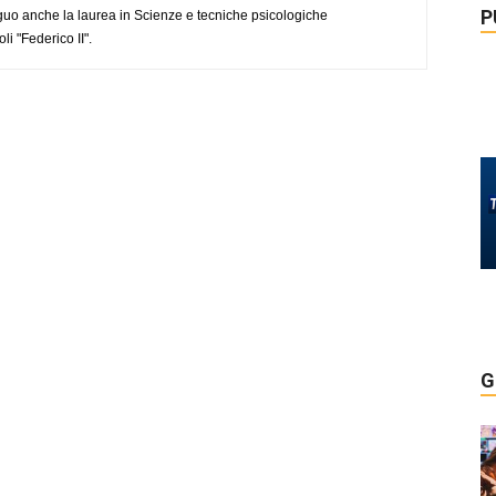
P
uo anche la laurea in Scienze e tecniche psicologiche
li "Federico II".
G