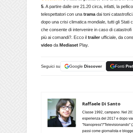
5
. A partire dalle ore 21.20 circa, infatti, la pelli
telespettatori con una
trama
dai toni catastrofici
dopo una crisi climatica mondiale, tutti gli Stati 
che consente di intervenire in caso di catastrof
più ai comandi?. Ecco il
trailer
ufficiale, da con
video
da
Mediaset
Play.
Seguici su
Google
Discover
Fonti
Pre
Raffaele Di Santo
Classe 1992, campano. Nel 2019
esperienza del 2017 e dopo varie 
"Nanopress"/"Televisionando" (
passi come giornalista e blogge