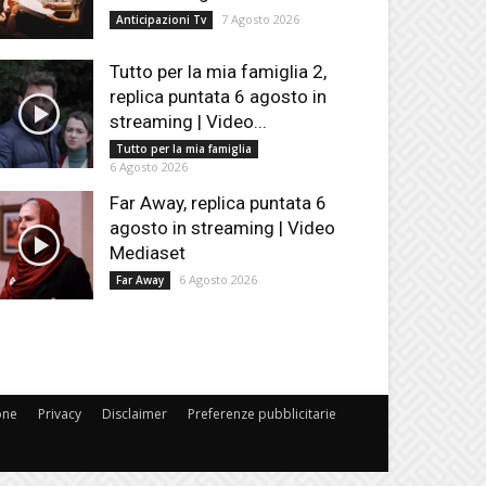
7 Agosto 2026
Anticipazioni Tv
Tutto per la mia famiglia 2,
replica puntata 6 agosto in
streaming | Video...
Tutto per la mia famiglia
6 Agosto 2026
Far Away, replica puntata 6
agosto in streaming | Video
Mediaset
6 Agosto 2026
Far Away
one
Privacy
Disclaimer
Preferenze pubblicitarie