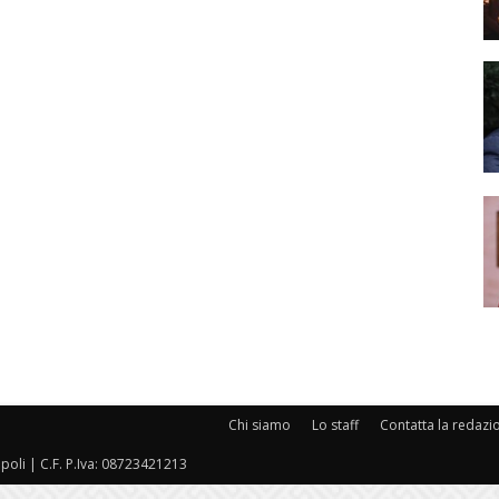
Chi siamo
Lo staff
Contatta la redazi
oli | C.F. P.Iva: 08723421213