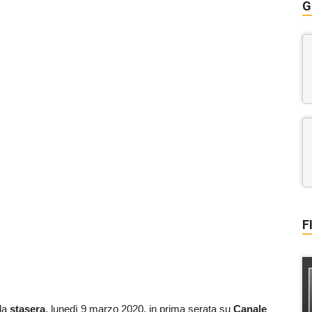
G
F
da
stasera
, lunedì 9 marzo 2020, in prima serata su
Canale