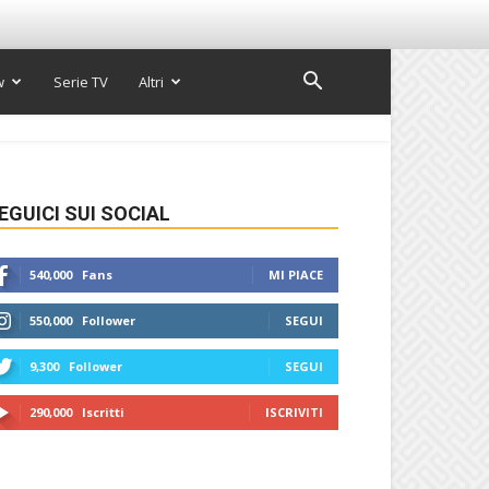
w
Serie TV
Altri
EGUICI SUI SOCIAL
540,000
Fans
MI PIACE
550,000
Follower
SEGUI
9,300
Follower
SEGUI
290,000
Iscritti
ISCRIVITI