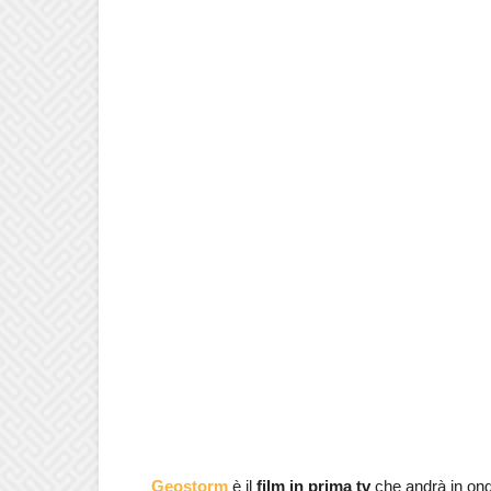
Geostorm
è il
film in prima tv
che andrà in on