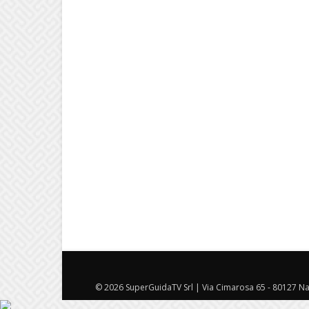
© 2026 SuperGuidaTV Srl | Via Cimarosa 65 - 80127 Nap