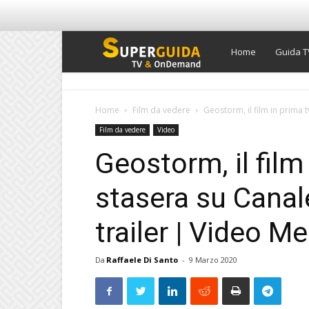
Super
Home
Guida T
Guida
Home
Film da vedere
Geostorm, il film in prima t
Film da vedere
Video
TV
Geostorm, il film
stasera su Canale
trailer | Video M
Da
Raffaele Di Santo
-
9 Marzo 2020