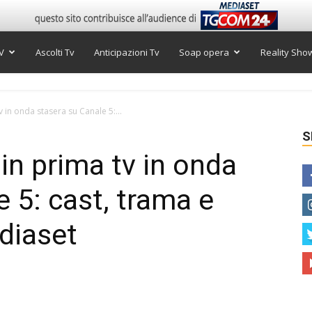
V
Ascolti Tv
Anticipazioni Tv
Soap opera
Reality Sho
v in onda stasera su Canale 5:...
S
 in prima tv in onda
 5: cast, trama e
ediaset