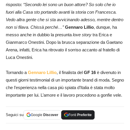
risposto:
“Secondo lei sono un buon attore? So solo che io
fuori alla Casa sto portando avanti la storia con Francesca.
Vedo altra gente che si sta avvicinando adesso, mentre dentro
non si filava. Chissà perché…”
Gennaro Lillio
, dunque, ha
messo anche in dubbio la presunta
love story
tra Erica e
Gianmarco Onestini. Dopo la brusca separazione da Gaetano
Arena, infatti, Erica ha ritrovato il sorriso accanto al fratello di
Luca Onestini.
Tornando a
Gennaro Lillio
, il finalista del
GF 16
è divenuto in
questi giorni testimonial di un importante brand di moda. Segno
che l’esperienza nella casa più spiata d’Italia è stata molto
importante per lui. L’amore e il lavoro procedono a gonfie vele.
Seguici su
Google
Discover
Fonti
Preferite