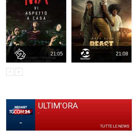
21:05
21:08
ULTIM'ORA
-
-
TUTTE LE NEWS