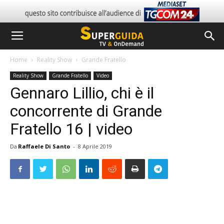
Home
Reality Show
Grande Fratello
Reality Show
Grande Fratello
Video
Gennaro Lillio, chi è il
concorrente di Grande
Fratello 16 | video
Da
Raffaele Di Santo
-
8 Aprile 2019