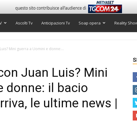
V
Ascolti Tv
Anticipazioni Tv
Soap opera
Reality Sho
uis? Mini guerra a Uomini e donne:...
S
con Juan Luis? Mini
 donne: il bacio
riva, le ultime news |