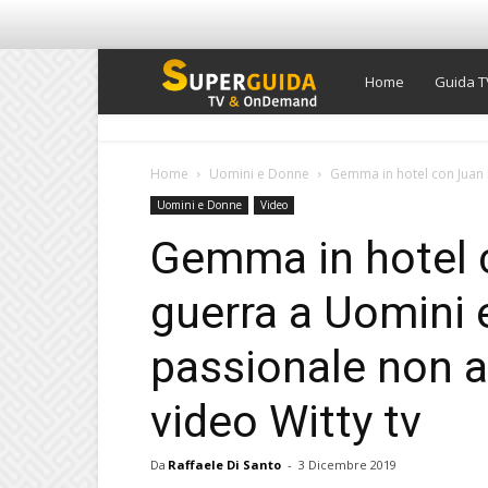
Super
Home
Guida T
Guida
Home
Uomini e Donne
Gemma in hotel con Juan L
Uomini e Donne
Video
TV
Gemma in hotel 
guerra a Uomini e
passionale non ar
video Witty tv
Da
Raffaele Di Santo
-
3 Dicembre 2019