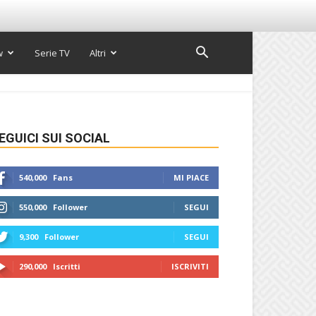
w
Serie TV
Altri
EGUICI SUI SOCIAL
540,000
Fans
MI PIACE
550,000
Follower
SEGUI
9,300
Follower
SEGUI
290,000
Iscritti
ISCRIVITI