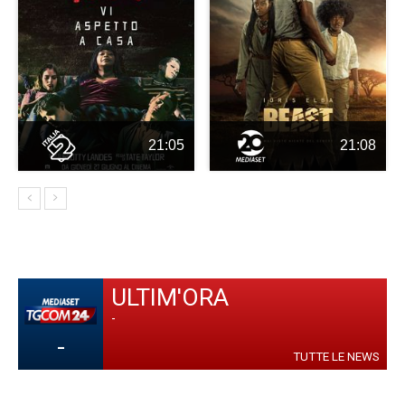
21:05
21:08
ULTIM'ORA
-
-
TUTTE LE NEWS