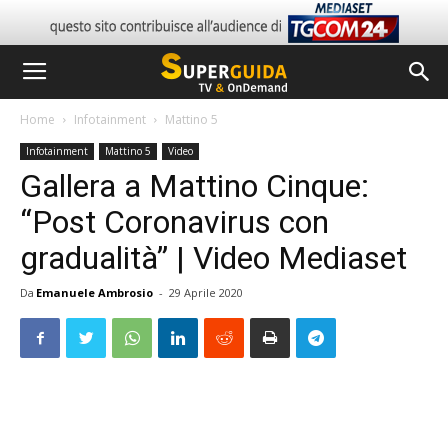
Home
Infotainment
Mattino 5
Infotainment
Mattino 5
Video
Gallera a Mattino Cinque:
“Post Coronavirus con
gradualità” | Video Mediaset
Da
Emanuele Ambrosio
-
29 Aprile 2020