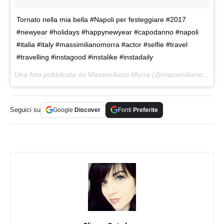
Tornato nella mia bella #Napoli per festeggiare #2017
#newyear #holidays #happynewyear #capodanno #napoli
#italia #italy #massimilianomorra #actor #selfie #travel
#travelling #instagood #instalike #instadaily
Una foto pubblicata da Massimiliano Morra (@massimilianomorra_official) in data:
Seguici su
Google
Discover
Fonti
Preferite