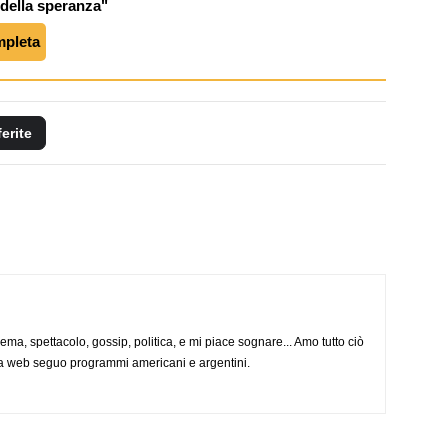
 della speranza"
mpleta
ferite
nema, spettacolo, gossip, politica, e mi piace sognare... Amo tutto ciò
via web seguo programmi americani e argentini.