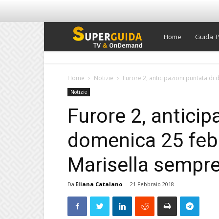
Super
Home
Guida T
Guida
Home
Notizie
Furore 2, anticipazioni puntata di 
Notizie
TV
Furore 2, anticip
domenica 25 feb
Marisella sempre 
Da
Eliana Catalano
-
21 Febbraio 2018