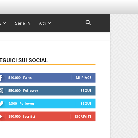
w
Serie TV
Altri
EGUICI SUI SOCIAL
540,000
Fans
MI PIACE
550,000
Follower
SEGUI
9,300
Follower
SEGUI
290,000
Iscritti
ISCRIVITI