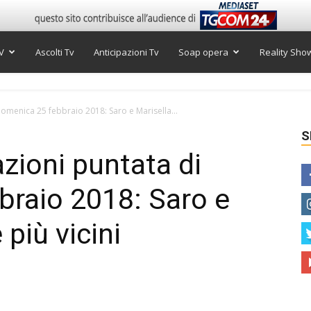
V
Ascolti Tv
Anticipazioni Tv
Soap opera
Reality Sho
domenica 25 febbraio 2018: Saro e Marisella...
S
azioni puntata di
braio 2018: Saro e
più vicini