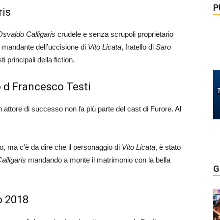
P
ris
Osvaldo Calligaris
crudele e senza scrupoli proprietario
 il mandante dell’uccisione di
Vito Licata
, fratello di
Saro
i principali della fiction.
o d Francesco Testi
un attore di successo non fa più parte del cast di Furore. Al
o, ma c’è da dire che il personaggio di
Vito Licata
, è stato
alligaris
mandando a monte il matrimonio con la bella
G
o 2018