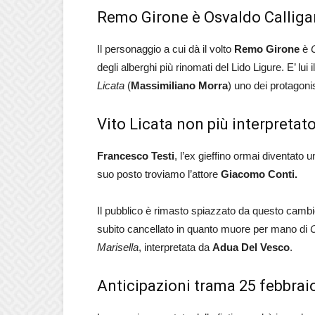
Remo Girone è Osvaldo Calliga
Il personaggio a cui dà il volto
Remo Girone
è
degli alberghi più rinomati del Lido Ligure. E’ lui
Licata
(
Massimiliano Morra
) uno dei protagonist
Vito Licata non più interpretat
Francesco Testi
, l’ex gieffino ormai diventato 
suo posto troviamo l’attore
Giacomo Conti.
Il pubblico è rimasto spiazzato da questo cambi
subito cancellato in quanto muore per mano di
C
Marisella
, interpretata da
Adua Del Vesco
.
Anticipazioni trama 25 febbrai