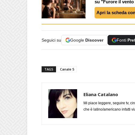
su "Furore il vento
Apri la scheda co
Seguici su
Google
Discover
Fonti
Pre
TAGS
Canale 5
Eliana Catalano
Mi piace leggere, seguire tv, ci
che è latino/americano infatti 