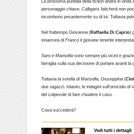
La prossima puntata della fiction andrà in onda
personaggio chiave, Calligaris faticherà non poc
incombono pesantemente su di lui. Tuttavia potrà 
Nel frattempo
Giovanna
(
Raffaella Di Caprio
) 
innamora di
Franco
il giovane tenente interpret
Saro e Marisella
sono sempre più vicini e grazie a
famiglia sulla sua decisione di portare avanti l
Tuttavia la sorella
di Marisella, Giuseppina
(
Clo
due ragazzi. Intanto, le indagini sull’omicidio di
del colpevole di fare chiudere il caso.
Cosa succederà?
Vedi tutti i dettagli