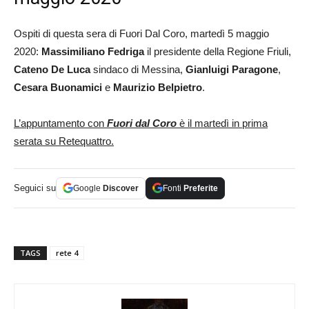
Ospiti di questa sera di Fuori Dal Coro, martedì 5 maggio
2020:
Massimiliano Fedriga
il
presidente della Regione Friuli,
Cateno De Luca
sindaco di Messina,
Gianluigi Paragone
,
Cesara Buonamici
e
Maurizio Belpietro
.
L’appuntamento con
Fuori dal Coro
è il martedì in prima
serata su Retequattro.
Seguici su
Google
Discover
Fonti
Preferite
TAGS
rete 4