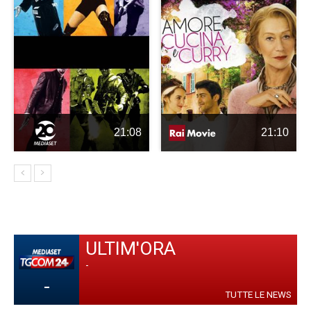
21:08
21:10
ULTIM'ORA
-
-
TUTTE LE NEWS