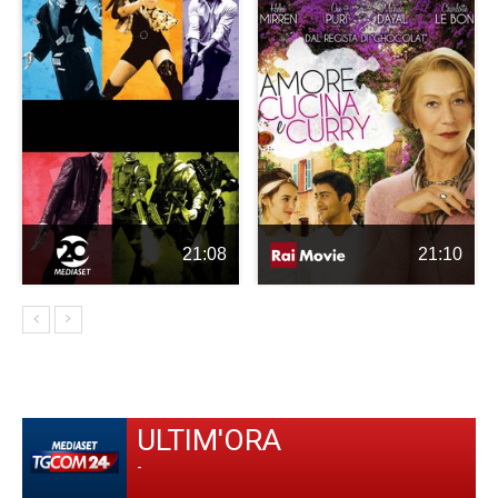
21:08
21:10
ULTIM'ORA
-