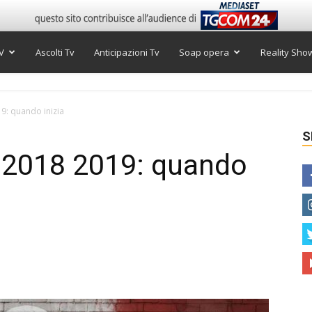
V
Ascolti Tv
Anticipazioni Tv
Soap opera
Reality Sho
19: quando inizia
S
za 2018 2019: quando