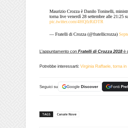
Maurizio Crozza è Danilo Toninelli, ministro 
torna live venerdì 28 settembre alle 21:25 s
pic.twitter.com/4HQfzRiDTR
— Fratelli di Crozza (@fratellicrozza)
Sept
L’appuntamento con
Fratelli di Crozza 2018
è 
Potrebbe interessarti:
Virginia Raffaele, torna in
Seguici su
Google
Discover
Fonti
Pre
TAGS
Canale Nove