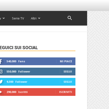
w
Serie TV
Altri
EGUICI SUI SOCIAL
540,000
Fans
MI PIACE
550,000
Follower
SEGUI
9,300
Follower
SEGUI
290,000
Iscritti
ISCRIVITI