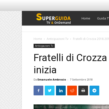
Super
Home
Guida T
Guida
Home
Anticipazioni Tv
Fratelli di Crozza 2018 20
Anticipazioni Tv
TV
Fratelli di Croz
inizia
Da
Emanuele Ambrosio
-
7 Settembre 2018